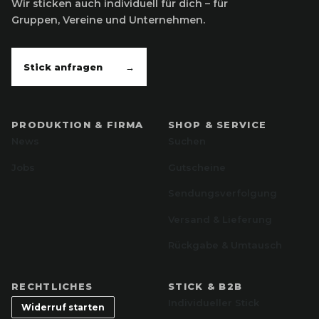
Wir sticken auch individuell für dich – für
Gruppen, Vereine und Unternehmen.
Stick anfragen
→
PRODUKTION & FIRMA
SHOP & SERVICE
News
Suchen
Jobs
Gutscheine
Sendungsverfolgung
Versand & Lieferung
Rückgabe & Umtausch
RECHTLICHES
STICK & B2B
Individueller Stick
Widerruf starten