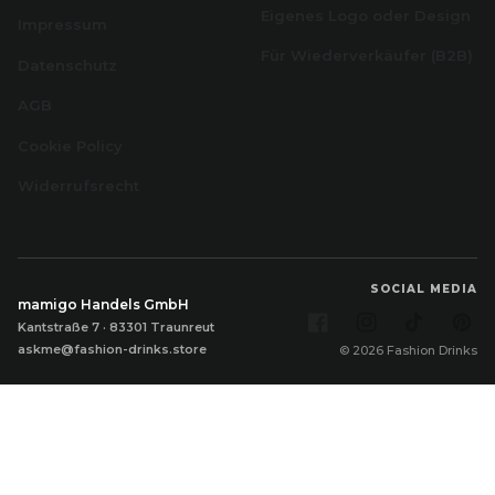
Eigenes Logo oder Design
Impressum
Für Wiederverkäufer (B2B)
Datenschutz
AGB
Cookie Policy
Widerrufsrecht
SOCIAL MEDIA
mamigo Handels GmbH
Facebook
Instagram
TikTok
Pi
Kantstraße 7 · 83301 Traunreut
askme@fashion-drinks.store
© 2026 Fashion Drinks