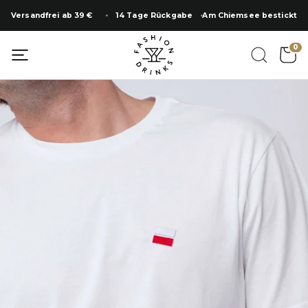
Zum
Versandfrei ab 39 €
14 Tage Rückgabe
Am Chiemsee bestickt
Inhalt
springen
SUMMER SALE
0