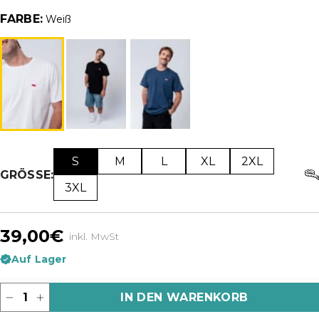
FARBE:
Weiß
S
M
L
XL
2XL
GRÖSSE:
3XL
39,00€
inkl. MwSt
Auf Lager
Menge
IN DEN WARENKORB