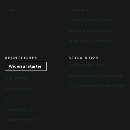
Jobs
Gutscheine
Sendungsverfolgung
Versand & Lieferung
Rückgabe & Umtausch
RECHTLICHES
STICK & B2B
Individueller Stick
Widerruf starten
Eigenes Logo oder Design
Impressum
Für Wiederverkäufer (B2B)
Datenschutz
AGB
Cookie Policy
Widerrufsrecht