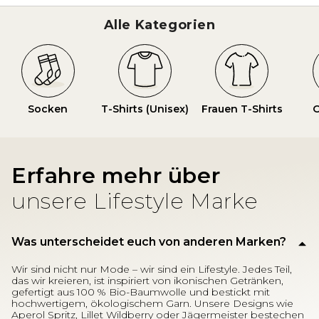
Alle Kategorien
Socken
T-Shirts (Unisex)
Frauen T-Shirts
O
Erfahre mehr über
unsere Lifestyle Marke
Was unterscheidet euch von anderen Marken?
Wir sind nicht nur Mode – wir sind ein Lifestyle. Jedes Teil,
das wir kreieren, ist inspiriert von ikonischen Getränken,
gefertigt aus 100 % Bio-Baumwolle und bestickt mit
hochwertigem, ökologischem Garn. Unsere Designs wie
Aperol Spritz, Lillet Wildberry oder Jägermeister bestechen