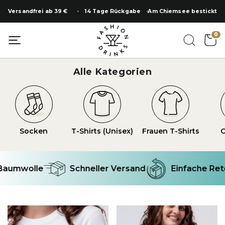
Zum
Versandfrei ab 39 €
14 Tage Rückgabe
Am Chiemsee bestickt
Inhalt
springen
0
Alle Kategorien
Socken
T-Shirts (Unisex)
Frauen T-Shirts
O
aumwolle
Schneller Versand
Einfache Reto