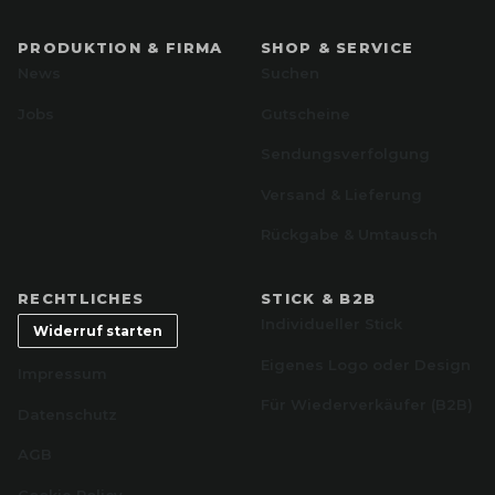
PRODUKTION & FIRMA
SHOP & SERVICE
News
Suchen
Jobs
Gutscheine
Sendungsverfolgung
Versand & Lieferung
Rückgabe & Umtausch
RECHTLICHES
STICK & B2B
Individueller Stick
Widerruf starten
Eigenes Logo oder Design
Impressum
Für Wiederverkäufer (B2B)
Datenschutz
AGB
Cookie Policy