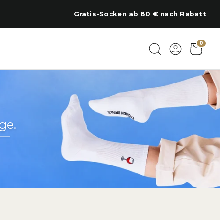
Regional am Chiemsee bestickt
0
ge.