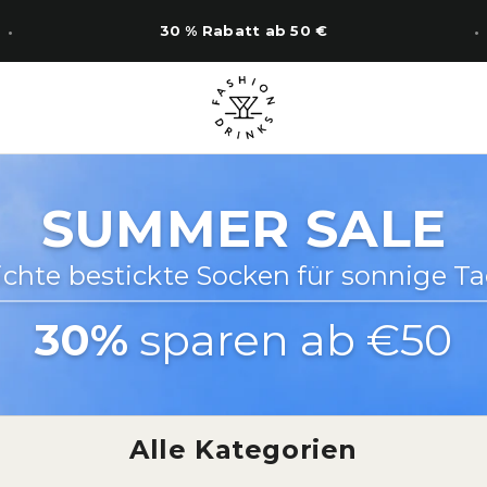
14 Tage Rückgabe
SUMMER SALE
ichte bestickte Socken für sonnige Ta
30%
sparen ab €50
Alle Kategorien