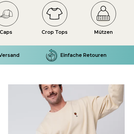
Caps
Crop Tops
Mützen
 Versand
Einfache Retouren