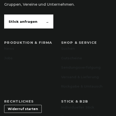
Gruppen, Vereine und Unternehmen.
Stick anfragen
→
PRODUKTION & FIRMA
SHOP & SERVICE
News
Suchen
Jobs
Gutscheine
Sendungsverfolgung
Versand & Lieferung
Rückgabe & Umtausch
RECHTLICHES
STICK & B2B
Individueller Stick
Widerruf starten