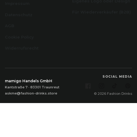
Eigenes Logo oder Design
Impressum
Für Wiederverkäufer (B2B)
Datenschutz
AGB
Cookie Policy
Widerrufsrecht
SOCIAL MEDIA
mamigo Handels GmbH
Facebook
Instagram
TikTok
Pi
Kantstraße 7 · 83301 Traunreut
askme@fashion-drinks.store
© 2026 Fashion Drinks