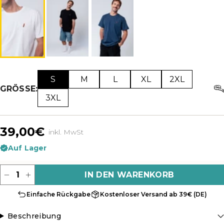
S
M
L
XL
2XL
GRÖSSE:
3XL
39,00€
inkl. MwSt
Auf Lager
Menge
IN DEN WARENKORB
Einfache Rückgabe
Kostenloser Versand ab 39€ (DE)
Beschreibung