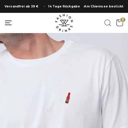
Zum
Versandfrei ab 39 €
14 Tage Rückgabe
Am Chiemsee bestickt
Inhalt
springen
0