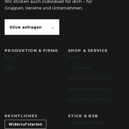
Wir sticken auch individuell für dich – für
Gruppen, Vereine und Unternehmen.
Stick anfragen
→
PRODUKTION & FIRMA
SHOP & SERVICE
News
Suchen
Jobs
Gutscheine
Sendungsverfolgung
Versand & Lieferung
Rückgabe & Umtausch
RECHTLICHES
STICK & B2B
Individueller Stick
Widerruf starten