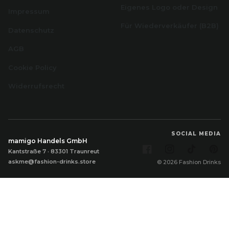
Eigenes Logo oder Design
Impressum
Für Wiederverkäufer (B2B)
Datenschutz
AGB
Cookie Policy
Widerrufsrecht
SOCIAL MEDIA
mamigo Handels GmbH
Facebook
Instagram
TikTok
Pi
Kantstraße 7 · 83301 Traunreut
askme@fashion-drinks.store
© 2026 Fashion Drinks