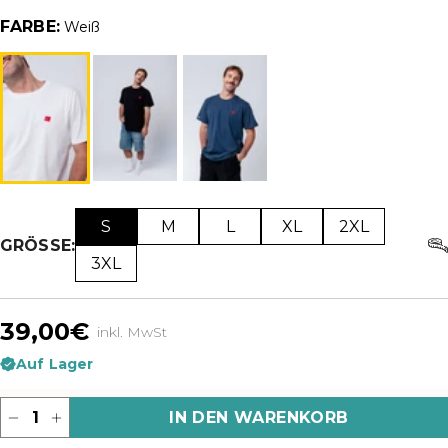
FARBE:
Weiß
S
M
L
XL
2XL
GRÖSSE:
3XL
39,00€
inkl. MwSt
Auf Lager
Menge
IN DEN WARENKORB