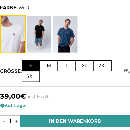
FARBE:
Weiß
S
M
L
XL
2XL
GRÖSSE:
3XL
39,00€
inkl. MwSt
Auf Lager
Menge
IN DEN WARENKORB