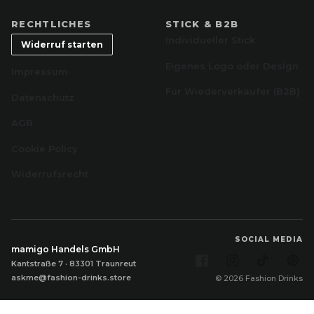
RECHTLICHES
STICK & B2B
Individueller Stick
Widerruf starten
Eigenes Logo oder Design
Impressum
Für Wiederverkäufer (B2B)
Datenschutz
AGB
Cookie Policy
Widerrufsrecht
SOCIAL MEDIA
mamigo Handels GmbH
Facebook
Instagram
TikTok
Pi
Kantstraße 7 · 83301 Traunreut
askme@fashion-drinks.store
© 2026 Fashion Drinks