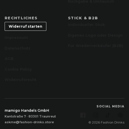
Rückgabe & Umtausch
RECHTLICHES
STICK & B2B
Individueller Stick
Widerruf starten
Eigenes Logo oder Design
Impressum
Für Wiederverkäufer (B2B)
Datenschutz
AGB
Cookie Policy
Widerrufsrecht
SOCIAL MEDIA
mamigo Handels GmbH
Facebook
Instagram
TikTok
Pi
Kantstraße 7 · 83301 Traunreut
askme@fashion-drinks.store
© 2026 Fashion Drinks