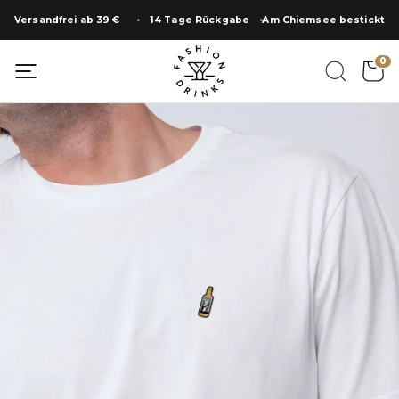
Zum
Versandfrei ab 39 €
14 Tage Rückgabe
Am Chiemsee bestickt
Inhalt
springen
SUMMER SALE
0