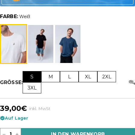
FARBE:
Weiß
S
M
L
XL
2XL
GRÖSSE:
3XL
39,00€
inkl. MwSt
Auf Lager
Menge
IN DEN WARENKORB