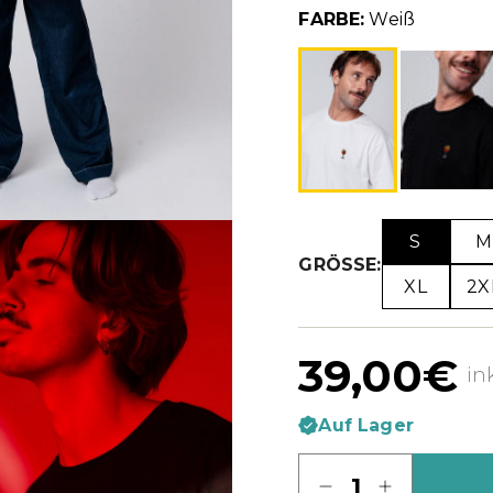
FARBE:
Weiß
S
M
GRÖSSE:
XL
2X
39,00€
in
Auf Lager
Menge