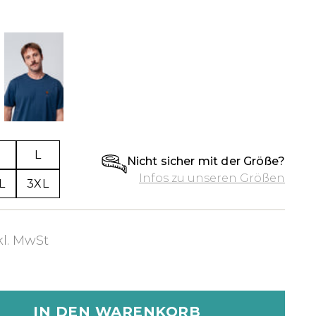
L
Nicht sicher mit der Größe?
Infos zu unseren Größen
L
3XL
kl. MwSt
IN DEN WARENKORB