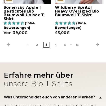
Somersby Apple |
Wildberry Spritz |
Besticktes Bio
Heavy Oversized Bio
Baumwoll Unisex T-
Baumwoll T-Shirt
Shirt
(1664
(1664
Bewertungen)
Bewertungen)
Von
39,00€
45,00€
…
1
2
3
4
5
16
Erfahre mehr über
unsere Bio T-Shirts
Was unterscheidet euch von anderen Marken?