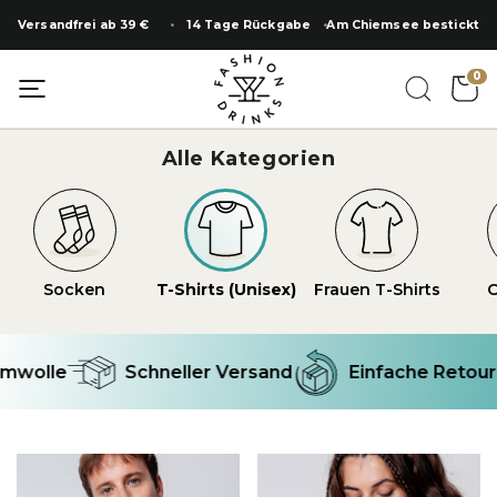
Zum
Versandfrei ab 39 €
14 Tage Rückgabe
Am Chiemsee bestickt
Inhalt
springen
0
Alle Kategorien
Socken
T-Shirts (Unisex)
Frauen T-Shirts
O
wolle
Schneller Versand
Einfache Retoure