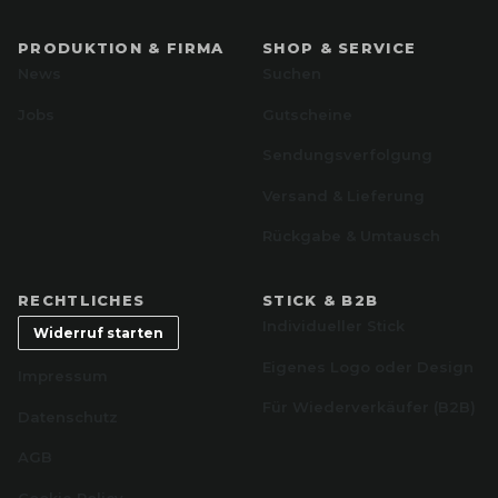
PRODUKTION & FIRMA
SHOP & SERVICE
News
Suchen
Jobs
Gutscheine
Sendungsverfolgung
Versand & Lieferung
Rückgabe & Umtausch
RECHTLICHES
STICK & B2B
Individueller Stick
Widerruf starten
Eigenes Logo oder Design
Impressum
Für Wiederverkäufer (B2B)
Datenschutz
AGB
Cookie Policy