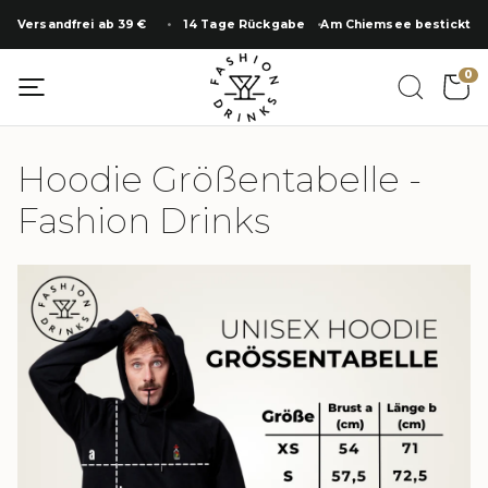
Zum
Versandfrei ab 39 €
14 Tage Rückgabe
Am Chiemsee bestickt
Inhalt
springen
0
Hoodie Größentabelle -
Fashion Drinks