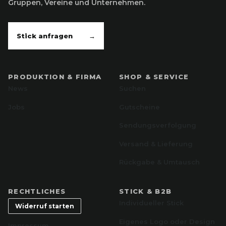
Gruppen, Vereine und Unternehmen.
Stick anfragen
→
PRODUKTION & FIRMA
SHOP & SERVICE
News
Suchen
Jobs
Gutscheine
Sendungsverfolgung
Versand & Lieferung
Rückgabe & Umtausch
RECHTLICHES
STICK & B2B
Individueller Stick
Widerruf starten
Eigenes Logo oder Design
Impressum