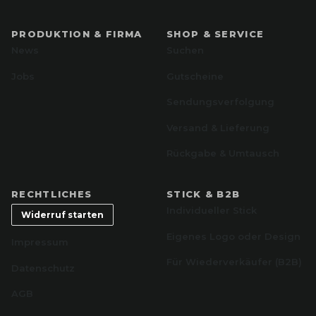
PRODUKTION & FIRMA
SHOP & SERVICE
News
Suchen
Jobs
Gutscheine
Sendungsverfolgung
Versand & Lieferung
Rückgabe & Umtausch
RECHTLICHES
STICK & B2B
Individueller Stick
Widerruf starten
Eigenes Logo oder Design
Impressum
Für Wiederverkäufer (B2B)
Datenschutz
AGB