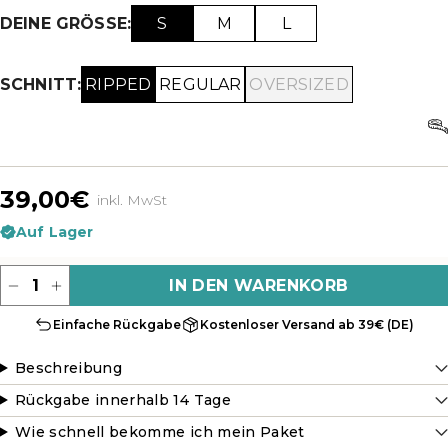
S
M
L
DEINE GRÖSSE:
RIPPED
REGULAR
OVERSIZED
SCHNITT:
39,00€
inkl. MwSt
Auf Lager
Menge
IN DEN WARENKORB
Einfache Rückgabe
Kostenloser Versand ab 39€ (DE)
Beschreibung
Rückgabe innerhalb 14 Tage
Wie schnell bekomme ich mein Paket