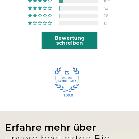
188
Stoff, sauber gestochenes Zeichen,
42
sehr bequem. Kann ich nur weiter
26
empfehlen
19
Bewertung
schreiben
100.0
Erfahre mehr über
unsere bestickten Bio