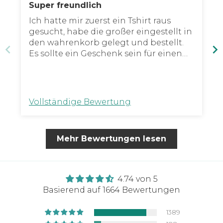
Super freundlich
Ich hatte mir zuerst ein Tshirt raus
gesucht, habe die großer eingestellt in
den wahrenkorb gelegt und bestellt.
Es sollte ein Geschenk sein für einen
Freund und als ich meine Bestätigungs
Email bekommen habe, merkte ich, es
hat einen Frauen Schnitt... Ich habe
dem fashion team sofort eine Email
Vollständige Bewertung
geschrieben, ob sie eventuell meine
Bestellung ändern könnten, damit es
ein Männer Schnitt hat. Ich habe ich
Mehr Bewertungen lesen
wenigen Minuten eine Rückmeldung
bekommen, mit sehr freundlichem
Text, dass sie gerne meine Bestellung
bearbeiten und das überhaupt kein
4.74 von 5
Problem ist. Ich habe anschließen
Basierend auf 1664 Bewertungen
auch eine Bestätigungs Email für
meine neue Bestellung bekommen 👍🏽
1389
Zum thsirt selbst kann ich sagen, toller